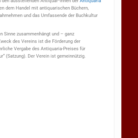
n den ausstellenden Antiquar*innen der
Antiquaria
en dem Handel mit antiquarischen Büchern,
 wahrnehmen und das Umfassende der Buchkultur
sten Sinne zusammenhängt und – ganz
Zweck des Vereins ist die Förderung der
hrliche Vergabe des Antiquaria-Preises für
r“ (Satzung). Der Verein ist gemeinnützig.