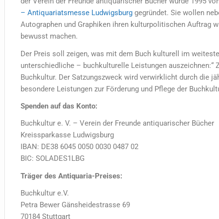
der Verein der Freunde antiquarischer Bücher wurde 1995 vo
– Antiquariatsmesse Ludwigsburg
gegründet. Sie wollen neb
Autographen und Graphiken ihren kulturpolitischen Auftrag
bewusst machen.
Der Preis soll zeigen, was mit dem Buch kulturell im weite
unterschiedliche – buchkulturelle Leistungen auszeichnen:“ 
Buchkultur. Der Satzungszweck wird verwirklicht durch die jä
besondere Leistungen zur Förderung und Pflege der Buchkultu
Spenden auf das Konto:
Buchkultur e. V. – Verein der Freunde antiquarischer Bücher
Kreissparkasse Ludwigsburg
IBAN: DE38 6045 0050 0030 0487 02
BIC: SOLADES1LBG
Träger des Antiquaria-Preises:
Buchkultur e.V.
Petra Bewer Gänsheidestrasse 69
70184 Stuttgart